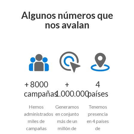
Algunos números que
nos avalan
+ 8000
+
4
campañas
1.000.000
países
Hemos
Generamos
Tenemos
administrados
en conjunto
presencia
miles de
más de un
en 4 países
campañas
millón de
de